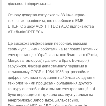
діяльності підприємства.
Основу департаменту склали 83 інженерно-
технічних працівника, що перейшли в ЕМВ-
ЕНЕРГО з цеху АСУ ТП ТЕС і АЕС підприємства
АТ «ЛьвівОРГРЕС».
Це висококваліфікований персонал, відомий
своїми успішними роботами на теплових і атомних
електростанціях України, а також ближнього (Росія,
Молдова, Білорусь) і далекого (Ірак, Болгарія)
зарубіжжя. Фахівці департаменту першими в
колишньому СРСР в 1984-1986 рр. розробили
цифрові системи керування найбільш складними
технологічними процесами обладнання другого
контуру енергоблоків атомних електростанцій, які
були впроваджені і тривало експлуатувалися на
енергоблоках Запорізької, Балаковської,
Ростовської АЕС та АЕС «Козлодуй», а потім,