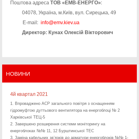
Поштова адреса
ТОВ «ЕМВ-ЕНЕРГО»
:
04078, Україна, м.Київ, вул. Сирецька, 49
E-mail:
info@emv.kiev.ua
Директор: Кунах Олексій Вікторович
НОВИНИ
4й квартал 2021
1. Впроваджено АСР загального повітря з оснащенням
гідромуфтою дуттьового вентилятора на енергоблоці № 2
Харківської ТЕЦ-5
2. Завершено розширення системи моніторингу на
енергоблоках №№ 11, 12 Бурштинської ТЕС
3. Заміна кабельних зв’язків до арматури енергоблоків №№ 1-